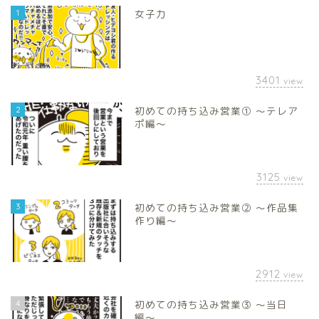
1
女子力
3401
view
2
初めての持ち込み営業① 〜テレア
ポ編〜
3125
view
3
初めての持ち込み営業② 〜作品集
作り編〜
2912
view
4
初めての持ち込み営業③ 〜当日
編〜