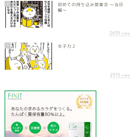
4
初めての持ち込み営業③ 〜当日
編〜
2635
view
5
女子力２
2515
view