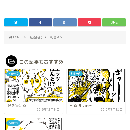
HOME
社畜時代
社畜メシ
この記事もおすすめ！
社畜時代
社畜時代
翼を捧げる
〜夜明け前〜
2018年12月14日
2018年9月12日
社畜時代