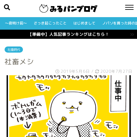
〜夜明け前〜
さっき起こったこと
はじめまして
ノパソを買った時の
【準備中】人気記事ランキングはこちら！
社畜時代
社畜メシ
2019年5月6日
/
2020年7月27日