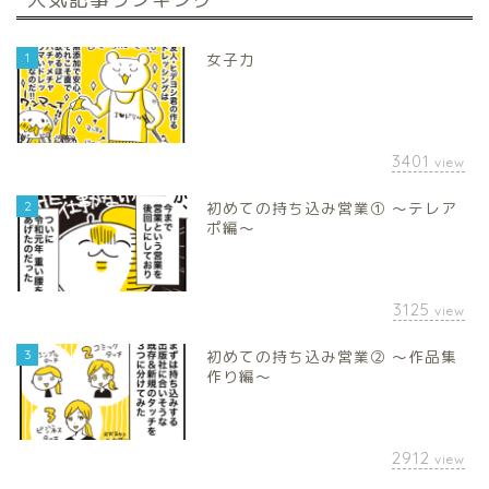
1
女子力
3401
view
2
初めての持ち込み営業① 〜テレア
ポ編〜
3125
view
3
初めての持ち込み営業② 〜作品集
作り編〜
2912
view