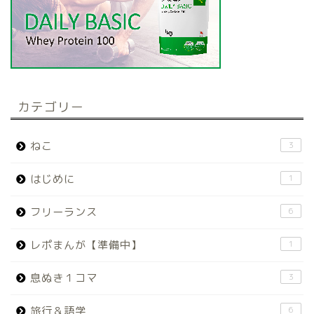
カテゴリー
ねこ
3
はじめに
1
フリーランス
6
レポまんが【準備中】
1
息ぬき１コマ
3
旅行＆語学
6