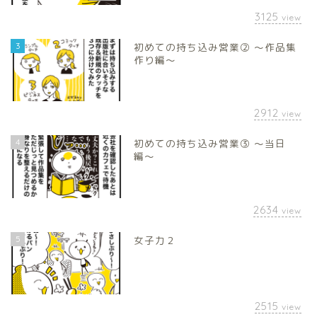
3125
view
3
初めての持ち込み営業② 〜作品集
作り編〜
2912
view
4
初めての持ち込み営業③ 〜当日
編〜
2634
view
5
女子力２
2515
view