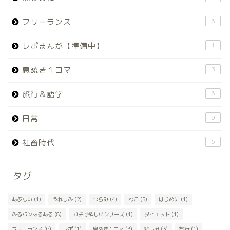
フリーランス
6
レポまんが【準備中】
1
息ぬき１コマ
3
旅行＆語学
6
日常
9
社畜時代
5
タグ
あぶない
(1)
うれしみ
(2)
つらみ
(4)
ねこ
(5)
はじめに
(1)
みるパンあるある
(8)
ガチで欲しいシリーズ
(1)
ダイエット
(1)
フリーランス
(6)
レポ
(1)
息ぬき１コマ
(3)
悲しみ
(3)
旅行
(1)