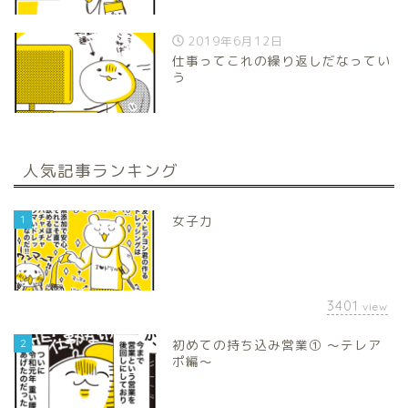
2019年6月12日
仕事ってこれの繰り返しだなってい
う
人気記事ランキング
1
女子力
3401
view
2
初めての持ち込み営業① 〜テレア
ポ編〜