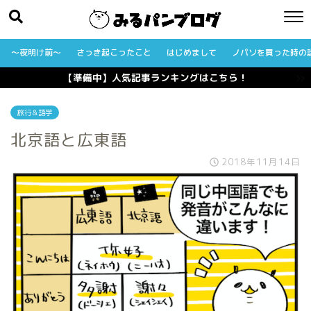
〜夜明け前〜
さっき起こったこと
はじめまして
ノパソを買った時の
【準備中】人気記事ランキングはこちら！
旅行＆語学
北京語と広東語
2018年11月14日