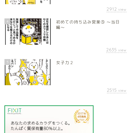
2912
view
4
初めての持ち込み営業③ 〜当日
編〜
2635
view
5
女子力２
2515
view