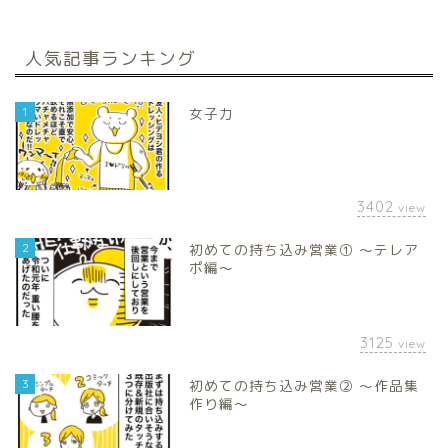
人気記事ランキング
1
女子力
3402
view
2
初めての持ち込み営業① 〜テレア
ポ編〜
3125
view
3
初めての持ち込み営業② 〜作品集
作り編〜